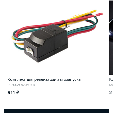
Комплект для реализации автозапуска
К
R9200AC920M2CK
R
911 ₽
2