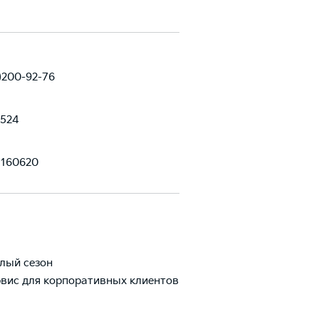
)200-92-76
1524
4160620
лый сезон
вис для корпоративных клиентов