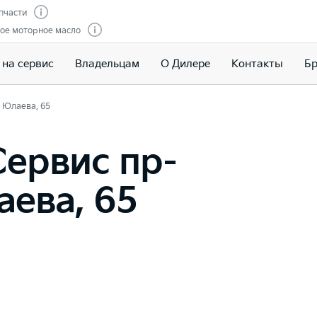
пчасти
ое моторное масло
 на сервис
Владельцам
О Дилере
Контакты
Бр
 Юлаева, 65
ервис пр-
аева, 65