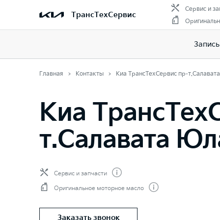
Сервис и за
ТрансТехСервис
Оригинальн
Запись
Главная
Контакты
Киа ТрансТехСервис пр-т.Салавата
Киа ТрансТехС
т.Салавата Юл
Сервис и запчасти
Оригинальное моторное масло
Заказать звонок